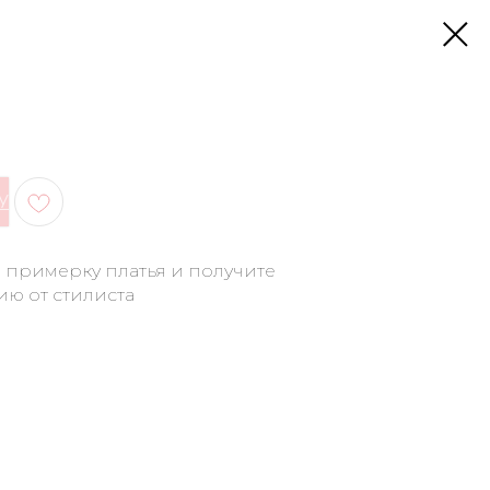
У
а примерку платья и получите
ию от стилиста